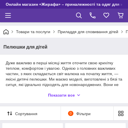
Онлайн магазин «Жирафа» – приналежності та одяг для но
Товари та послуги
Приладдя для сповивання дітей
П
Пелюшки для дітей
Дуже важливо в перші місяці життя оточити свою крихітку
теплом, комфортом і увагою. Однією з головних важливих
частин, з яких складається світ малюка на початку життя, —
якісні дитячі пелюшки. Ми маємо моделі, виготовлені з бязі та
ситця, які ідеально підходять для новонароджених. Вони не
подразнюють і не дряпають ніжну шкіру та забезпечують
Показати все
потрібний рівень комфорту.
Дитячі пелюшки з бязі та ситцю
Сортування
0
Фільтри
Різні варіації дитячих пелюшок із бязі та ситця стануть