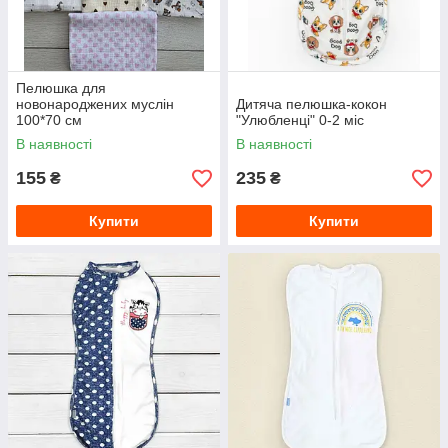
Пелюшка для
новонароджених муслін
Дитяча пелюшка-кокон
100*70 см
"Улюбленці" 0-2 міс
В наявності
В наявності
155
235
₴
₴
Купити
Купити