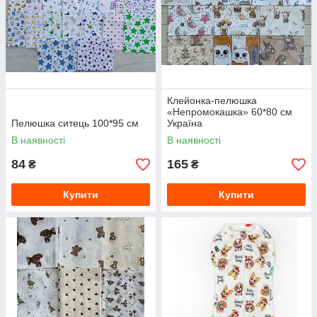
Клейонка-пелюшка
«Непромокашка» 60*80 см
Пелюшка ситець 100*95 см
Україна
В наявності
В наявності
84
165
₴
₴
Купити
Купити