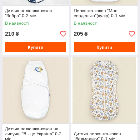
Дитяча пелюшка-кокон
Пелюшка-кокон "Моє
"Зебра" 0-2 міс
серденько"(кулір) 0-1 міс
В наявності
В наявності
210
205
₴
₴
Купити
Купити
Дитяча пелюшка-кокон на
липучці "Я - це Україна" 0-2
Дитяча пелюшка-кокон
міс
"Ведмедики" 0-1 міс