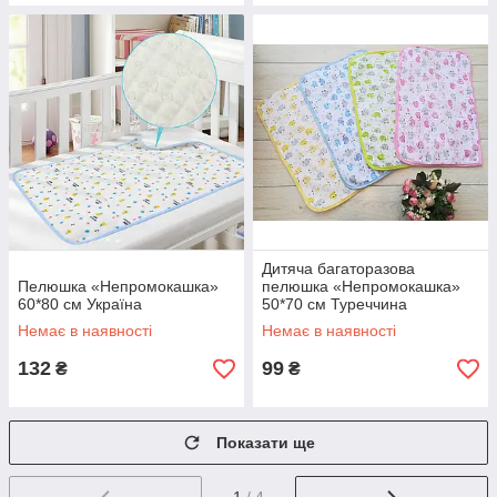
Дитяча багаторазова
Пелюшка «Непромокашка»
пелюшка «Непромокашка»
60*80 см Україна
50*70 см Туреччина
Немає в наявності
Немає в наявності
132
99
₴
₴
Показати ще
1
/ 4